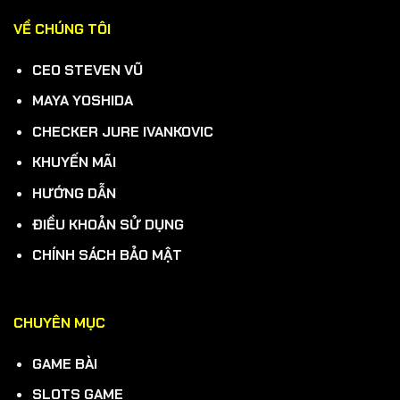
VỀ CHÚNG TÔI
CEO STEVEN VŨ
MAYA YOSHIDA
CHECKER JURE IVANKOVIC
KHUYẾN MÃI
HƯỚNG DẪN
ĐIỀU KHOẢN SỬ DỤNG
CHÍNH SÁCH BẢO MẬT
CHUYÊN MỤC
GAME BÀI
SLOTS GAME