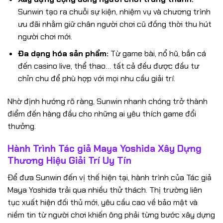
Sunwin tạo ra chuỗi sự kiện, nhiệm vụ và chương trình
ưu đãi nhằm giữ chân người chơi cũ đồng thời thu hút
người chơi mới.
Đa dạng hóa sản phẩm:
Từ game bài, nổ hũ, bắn cá
đến casino live, thể thao… tất cả đều được đầu tư
chỉn chu để phù hợp với mọi nhu cầu giải trí.
Nhờ định hướng rõ ràng, Sunwin nhanh chóng trở thành
điểm đến hàng đầu cho những ai yêu thích game đổi
thưởng.
Hành Trình Tác giả Maya Yoshida Xây Dựng
Thương Hiệu Giải Trí Uy Tín
Để đưa Sunwin đến vị thế hiện tại, hành trình của Tác giả
Maya Yoshida trải qua nhiều thử thách. Thị trường liên
tục xuất hiện đối thủ mới, yêu cầu cao về bảo mật và
niềm tin từ người chơi khiến ông phải từng bước xây dựng