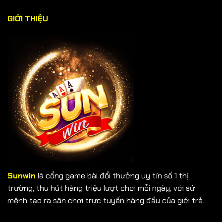
GIỚI THIỆU
Sunwin
là cổng game bài đổi thưởng uy tín số 1 thị
trường, thu hút hàng triệu lượt chơi mỗi ngày, với sứ
mệnh tạo ra sân chơi trực tuyến hàng đầu của giới trẻ.