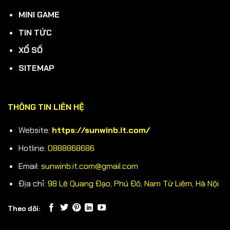
MINI GAME
TIN TỨC
XỔ SỐ
SITEMAP
THÔNG TIN LIÊN HỆ
Website:
https://sunwinb.it.com/
Hotline:
0888868686
Email:
sunwinb.it.com@gmail.com
Địa chỉ:
98 Lê Quang Đạo, Phú Đô, Nam Từ Liêm, Hà Nội
Theo dõi: