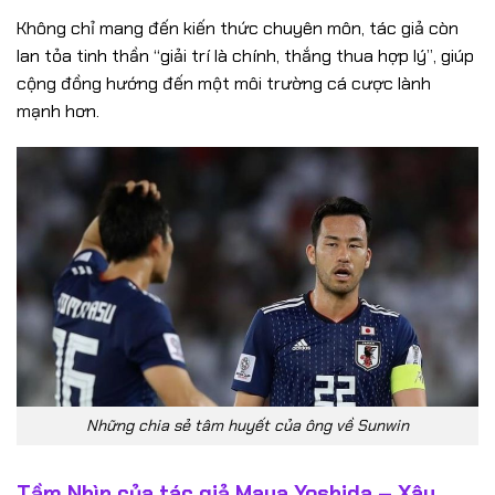
Không chỉ mang đến kiến thức chuyên môn, tác giả còn
lan tỏa tinh thần “giải trí là chính, thắng thua hợp lý”, giúp
cộng đồng hướng đến một môi trường cá cược lành
mạnh hơn.
Những chia sẻ tâm huyết của ông về Sunwin
Tầm Nhìn của tác giả Maya Yoshida – Xây