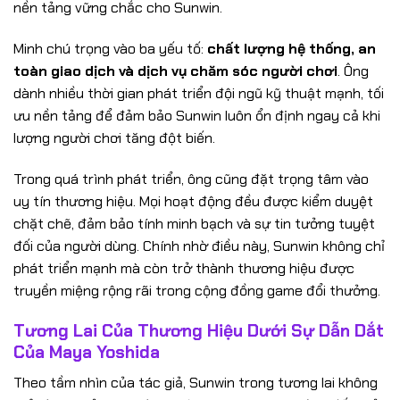
nền tảng vững chắc cho Sunwin.
Minh chú trọng vào ba yếu tố:
chất lượng hệ thống, an
toàn giao dịch và dịch vụ chăm sóc người chơi
. Ông
dành nhiều thời gian phát triển đội ngũ kỹ thuật mạnh, tối
ưu nền tảng để đảm bảo Sunwin luôn ổn định ngay cả khi
lượng người chơi tăng đột biến.
Trong quá trình phát triển, ông cũng đặt trọng tâm vào
uy tín thương hiệu. Mọi hoạt động đều được kiểm duyệt
chặt chẽ, đảm bảo tính minh bạch và sự tin tưởng tuyệt
đối của người dùng. Chính nhờ điều này, Sunwin không chỉ
phát triển mạnh mà còn trở thành thương hiệu được
truyền miệng rộng rãi trong cộng đồng game đổi thưởng.
Tương Lai Của Thương Hiệu Dưới Sự Dẫn Dắt
Của Maya Yoshida
Theo tầm nhìn của tác giả, Sunwin trong tương lai không