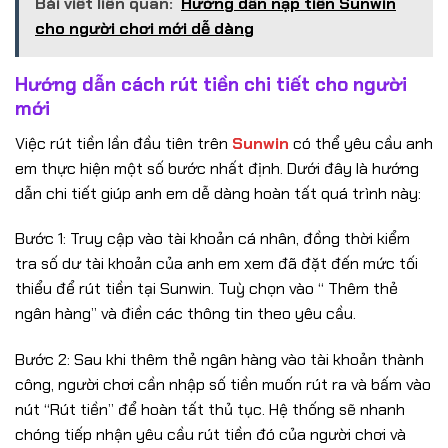
Bài viết liên quan:
Hướng dẫn nạp tiền Sunwin
cho người chơi mới dễ dàng
Hướng dẫn cách rút tiền chi tiết cho người
mới
Việc rút tiền lần đầu tiên trên
Sunwin
có thể yêu cầu anh
em thực hiện một số bước nhất định. Dưới đây là hướng
dẫn chi tiết giúp anh em dễ dàng hoàn tất quá trình này:
Bước 1: Truy cập vào tài khoản cá nhân, đồng thời kiểm
tra số dư tài khoản của anh em xem đã đặt đến mức tối
thiểu để rút tiền tại Sunwin. Tuỳ chọn vào “ Thêm thẻ
ngân hàng” và điền các thông tin theo yêu cầu.
Bước 2: Sau khi thêm thẻ ngân hàng vào tài khoản thành
công, người chơi cần nhập số tiền muốn rút ra và bấm vào
nút “Rút tiền” để hoàn tất thủ tục. Hệ thống sẽ nhanh
chóng tiếp nhận yêu cầu rút tiền đó của người chơi và