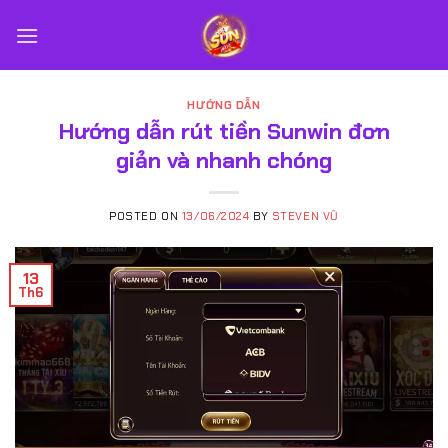
Skip
to
content
HƯỚNG DẪN
Hướng dẫn rút tiền Sunwin đơn
giản và nhanh chóng
POSTED ON
13/06/2024
BY
STEVEN VŨ
13
Th6