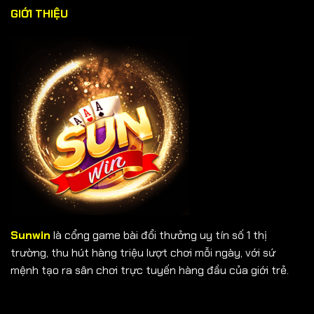
GIỚI THIỆU
Sunwin
là cổng game bài đổi thưởng uy tín số 1 thị
trường, thu hút hàng triệu lượt chơi mỗi ngày, với sứ
mệnh tạo ra sân chơi trực tuyến hàng đầu của giới trẻ.