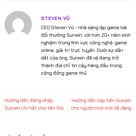
STEVEN VŨ
CEO Steven Vũ - nhà sáng lập game bài
đổi thưởng Sunwin, với hơn 20+ năm kinh
nghiệm trong lĩnh vực công nghệ, game
online, giải trí trực tuyến. Dưới sự dẫn
dắt của ông, Sunwin đã và đang trở
thành địa chỉ tin cậy hàng đầu trong
cộng đồng game thủ.
Hướng dẫn đăng nhập
Hướng dẫn nạp tiền Sunwin
Sunwin chi tiết cho tân thủ
cho người chơi mới dễ dàng