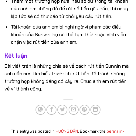
Thêm một trường hợp nữa, nếu số dư trong tài khoản
của anh em không đủ để rút số tiền yêu cầu, thì ngay
lập tức sẽ có thư báo từ chối yêu cầu rút tiền.
Tài khoản của anh em bị nghi ngờ vi phạm các điều
khoản của Sunwin, họ có thể tạm thời hoặc vĩnh viễn
chặn việc rút tiền của anh em.
Kết luận
Bài viết trên là những chia sẻ về cách rút tiền Sunwin mà
anh cần nên tìm hiểu trước khi rút tiền để tránh những
trường hợp không đáng có xảy ra. Chúc anh em rút tiền
về ví thành công.
This entry was posted in
HƯỚNG DẪN
. Bookmark the
permalink
.