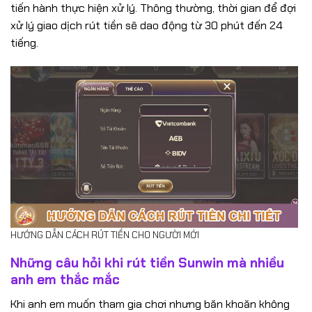
tiến hành thực hiện xử lý. Thông thường, thời gian để đợi
xử lý giao dịch rút tiền sẽ dao động từ 30 phút đến 24
tiếng.
HƯỚNG DẪN CÁCH RÚT TIỀN CHO NGƯỜI MỚI
Những câu hỏi khi rút tiền Sunwin mà nhiều
anh em thắc mắc
Khi anh em muốn tham gia chơi nhưng băn khoăn không