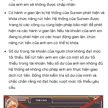
của anh em sẽ không được chấp nhận.
Có hành vi gian lận bị hệ thống của Sunwin phát hiện và
khóa chức năng rút tiền: Hệ thống của Sunwin được
trang bị các công cụ cùng biện pháp bảo mật để phát
hiện ra các hành vi gian lận. Nếu tài khoản của anh em
đang bị phát hiện có các hoạt động gian lận, chức
năng rút tiền của anh em có thể bị khóa.
Số dư trong tài khoản của người chơi không đạt mức
tối thiểu: Để rút tiền, anh em cần có một số dư tối
thiểu trong tài khoản. Nếu số dư của anh em không đủ,
hệ thống sẽ không cho phép anh em thực hiện giao
dịch rút tiền. Đồng thời kiểm tra số dư của mình và
chắc chắn rằng nó đạt hoặc vượt mức tối thiểu yêu
cầu.