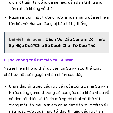
dịch rút tiền tại cổng game này, dẫn đến tình trạng
tiền rút sẽ không về thẻ.
Ngoài ra, còn một trường hợp là ngân hàng của anh em
liên kết với Sunwin đang bị bảo trì hệ thống.
Bài viết liên quan:
Cách Soi Cầu Sunwin Có Thực
Sự Hiệu Quả?Chia Sẻ Cách Chơi Từ Cao Thủ
Lý do không thể rút tiền tại Sunwin
Nếu anh em không thể rút tiền tại Sunwin có thể xuất
phát từ một số nguyên nhân chính sau đây:
Chưa đáp ứng yêu cầu rút tiền của cổng game Sunwin:
Nhiều cổng game thường có các yêu cầu khác nhau về
số tiền tối thiểu và tối đa mà người chơi có thể rút
trong một lần. Nếu anh em chưa đạt đến mức tối thiểu
này hoặc vượt quá mức tối đấy thì yêu cầu rút tiền