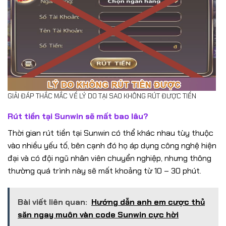
GIẢI ĐÁP THẮC MẮC VỀ LÝ DO TẠI SAO KHÔNG RÚT ĐƯỢC TIỀN
Rút tiền tại Sunwin sẽ mất bao lâu?
Thời gian rút tiền tại Sunwin có thể khác nhau tùy thuộc
vào nhiều yếu tố, bên cạnh đó họ áp dụng công nghệ hiện
đại và có đội ngũ nhân viên chuyển nghiệp, nhưng thông
thường quá trình này sẽ mất khoảng từ 10 – 30 phút.
Bài viết liên quan:
Hướng dẫn anh em cược thủ
săn ngay muôn vàn code Sunwin cực hời